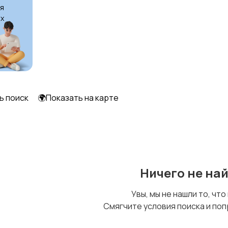
я
х
Другое
ь поиск
🌍Показать на карте
Ничего не на
Увы, мы не нашли то, что
Смягчите условия поиска и поп