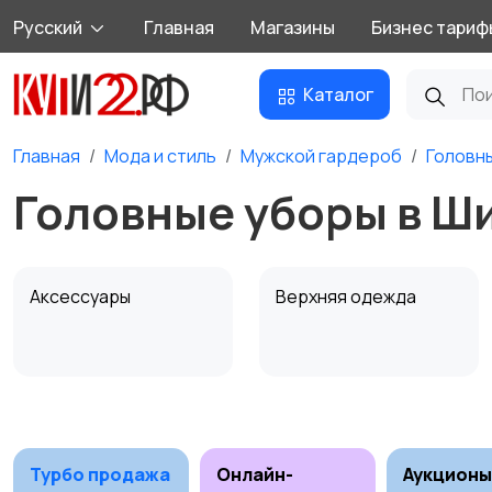
Русский
Главная
Магазины
Бизнес тариф
Каталог
Главная
Мода и стиль
Мужской гардероб
Головн
Головные уборы в Ш
Аксессуары
Верхняя одежда
Обувь
Пиджаки и костюмы
Турбо продажа
Онлайн-
Аукционы