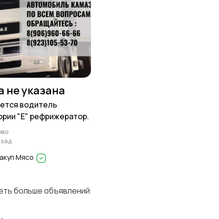
а не указана
ется водитель
ории "Е" рефрижератор.
ово
азад
акуп Мясо
деть больше объявлений