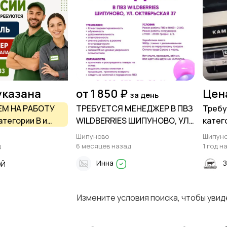
указана
от 1 850 ₽
Цен
за день
М НА РАБОТУ
ТРЕБУЕТСЯ МЕНЕДЖЕР В ПВЗ
Требу
тегории В и
WILDBERRIES ШИПУНОВО, УЛ.
катег
торгового зала
ОКТЯБРЬСКАЯ 37
Шипуново
Шипун
д
6 месяцев назад
1 год н
Инна
З
ОЙ
Измените условия поиска, чтобы уви