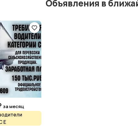
Объявления в ближа
₽
за месяц
водители
С Е