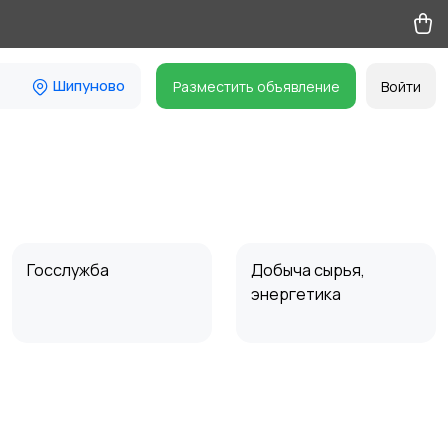
Шипуново
Разместить объявление
Войти
Госслужба
Добыча сырья,
энергетика
Магазины
Маркетинг и реклама
2