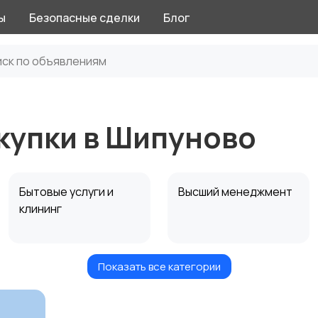
ы
Безопасные сделки
Блог
акупки в Шипуново
Бытовые услуги и
Высший менеджмент
клининг
Показать все категории
Информационные
Искусство и
технологии
развлечения