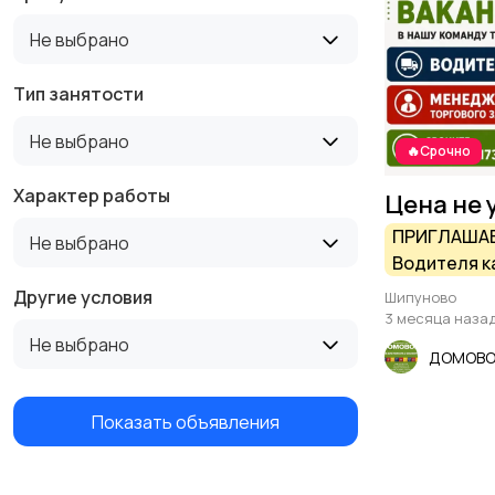
Не выбрано
Тип занятости
Не выбрано
🔥Срочно
Характер работы
Цена не 
ПРИГЛАШАЕ
Не выбрано
Водителя ка
менеджера 
Другие условия
Шипуново
в Шипуново
3 месяца наза
Не выбрано
ДОМОВ
Показать объявления