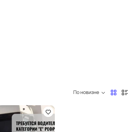
Перевозки, склад,
Продажи
1
закупки
3
Страхование
Строительство и
ремонт
Юриспруденция
По новизне