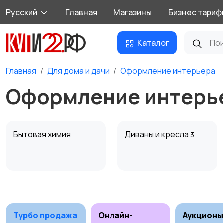
Русский
Главная
Магазины
Бизнес тариф
Каталог
Главная
Для дома и дачи
Оформление интерьера
Оформление интерь
Бытовая химия
Диваны и кресла
3
Охрана и
Подставки и тумбы
сигнализации
Турбо продажа
Онлайн-
Аукционы