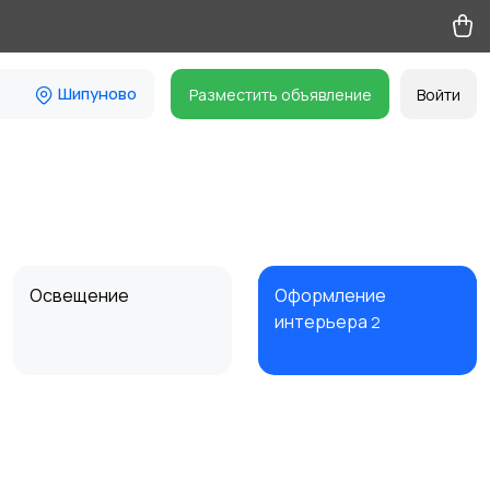
Шипуново
Разместить объявление
Войти
Освещение
Оформление
интерьера
2
Сад и огород
Садовая мебель
13