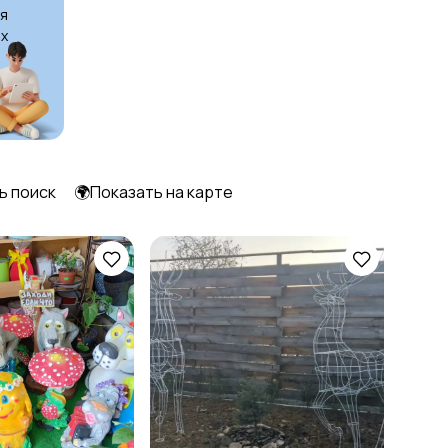
я
х
Шкафы и комоды
Другое
15
ь поиск
🌍Показать на карте