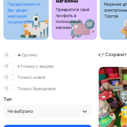
магазины
Предложение от
Решение дл
Превратите свой
Вас увидит
электронны
Столы и стулья
Текстиль и ковры
1
профиль в
максимум
Торгов
полноценный
посетителей!
магазин
👉 Сохранит
🔥Срочно
➗Только с акцией
Только новое
Только брендовое
Тип
Не выбрано