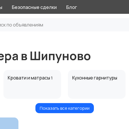
ы
Безопасные сделки
Блог
ера в Шипуново
Кровати и матрасы
Кухонные гарнитуры
1
Показать все категории
Посуда
Растения и семена
1
6