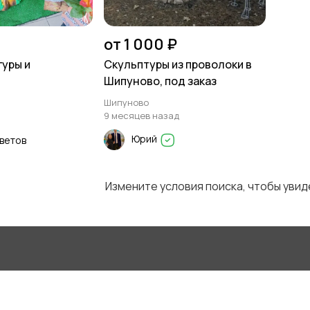
от 1 000 ₽
уры и
Скульптуры из проволоки в
Шипуново, под заказ
Шипуново
9 месяцев назад
Юрий
цветов
Измените условия поиска, чтобы уви