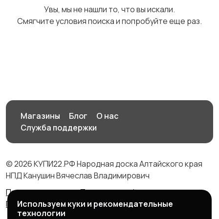
Увы, мы не нашли то, что вы искали.
Смягчите условия поиска и попробуйте еще раз.
Медицина
Начало карьеры
1
1
Образование и наука
Офисный персонал
2
Магазины
Блог
О нас
1
Служба поддержки
© 2026 КУПИ22.РФ Народная доска Алтайского края
Перевозки, склад,
Продажи
1
НПД Канушин Вячеслав Владимирович
закупки
3
Правила сервиса
Политика конфиденциальности
Используем куки и рекомендательные
Политика использования cookie
технологии