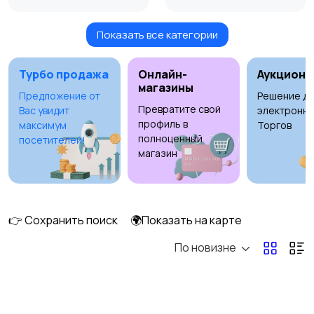
Показать все категории
Видеонаблюдение
Объективы
Турбо продажа
Онлайн-
Аукционы
магазины
Предложение от
Решение дл
Превратите свой
Вас увидит
электронны
Фотовспышки
Аксессуары
профиль в
максимум
Торгов
полноценный
посетителей!
магазин
Штативы и
Студийное
стабилизаторы
оборудование
👉 Сохранить поиск
🌍Показать на карте
По новизне
Цифровые
Компактные
фоторамки
фотопринтеры