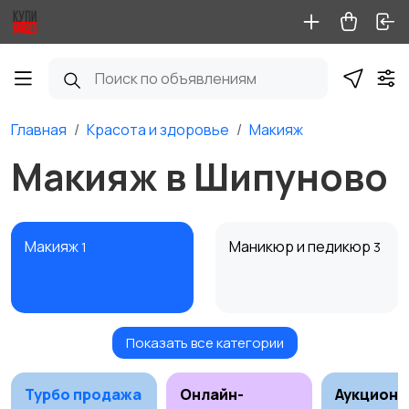
Главная
Красота и здоровье
Макияж
Макияж в Шипуново
Макияж
Маникюр и педикюр
1
3
Показать все категории
Товары для здоровья
Парфюмерия
Турбо продажа
Онлайн-
Аукционы