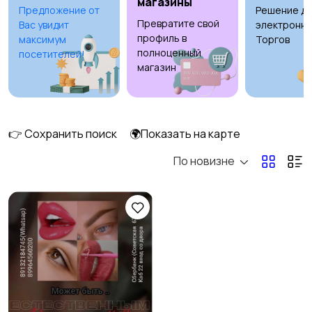
магазины
Предложение от
Решение дл
Превратите свой
Вас увидит
электронны
Стрижка и удаление
Уход за волосами
профиль в
максимум
Торгов
волос
полноценный
посетителей!
магазин
Уход за кожей
Фены и укладка
2
👉 Сохранить поиск
🌍Показать на карте
По новизне
Тату и татуаж
Солярии и загар
1
Средства для
Другое
3
гигиены