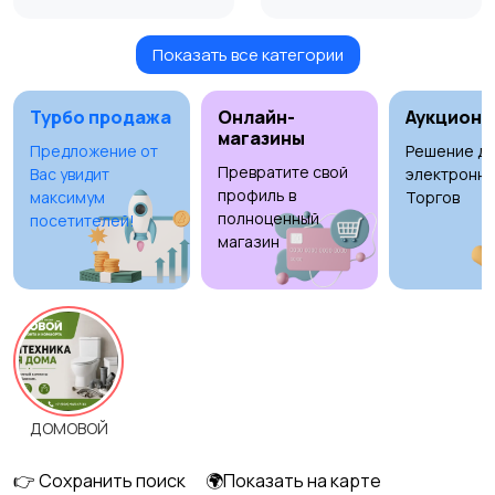
Показать все категории
Окна
Отопление и
7
вентиляция
Турбо продажа
Онлайн-
Аукционы
магазины
Предложение от
Решение дл
Превратите свой
Вас увидит
электронны
Потолки
Ручные инструменты
профиль в
максимум
Торгов
полноценный
посетителей!
магазин
Сантехника и
Стройматериалы
10
водоснабжение
3
ДОМОВОЙ
Электрика
Электроинструмент
1
ы
6
👉 Сохранить поиск
🌍Показать на карте