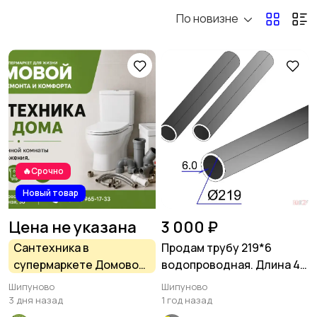
По новизне
Другое
11
🔥Срочно
Новый товар
Цена не указана
3 000 ₽
Сантехника в
Продам трубу 219*6
супермаркете Домовой,
водопроводная. Длина 4
Шипуново
метра в наличии 6 шт
Шипуново
Шипуново
3 дня назад
1 год назад