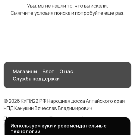
Увы, мы не нашли то, что вы искали.
Смягчите условия поиска и попробуйте еще раз.
Столы и стулья
Текстиль и ковры
1
Шкафы и комоды
Другое
15
Магазины
Блог
О нас
Служба поддержки
© 2026 КУПИ22.РФ Народная доска Алтайского края
НПД Канушин Вячеслав Владимирович
Правила сервиса
Политика конфиденциальности
Используем куки и рекомендательные
Политика использования cookie
технологии