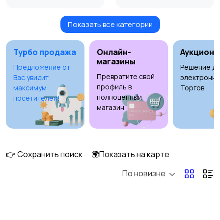
Показать все категории
Мониторы
Клавиатуры и мыши
Турбо продажа
Онлайн-
Аукционы
магазины
Предложение от
Решение дл
Превратите свой
Вас увидит
электронны
Оргтехника и
Сетевое
профиль в
максимум
Торгов
расходники
оборудование
полноценный
посетителей!
магазин
Мультимедиа
Накопители данных и
картридеры
👉 Сохранить поиск
🌍Показать на карте
По новизне
Программное
Рули, джойстики,
обеспечение
геймпады