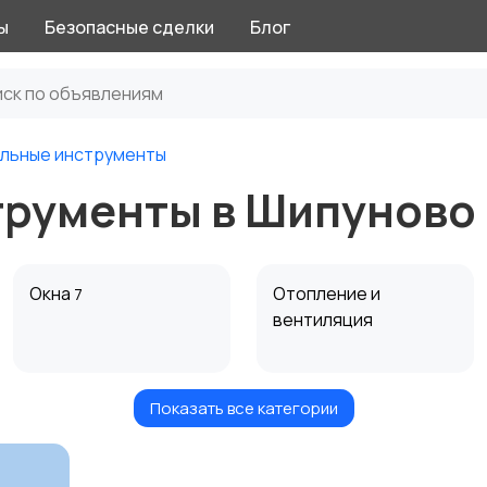
ы
Безопасные сделки
Блог
льные инструменты
трументы в Шипуново
Окна
Отопление и
7
вентиляция
Показать все категории
Электрика
Электроинструмент
1
ы
6