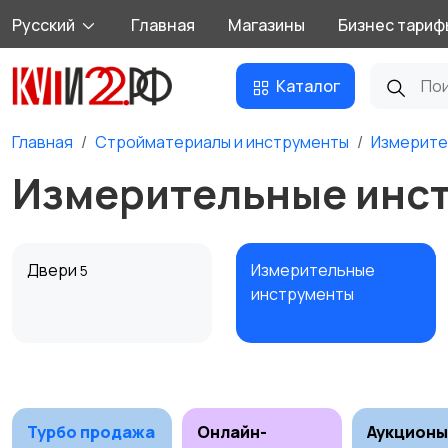
Русский
Главная
Магазины
Бизнес тариф
Каталог
Главная
Стройматериалы и инструменты
Измерите
Измерительные инс
Двери
Измерительные
5
инструменты
Сантехника и
Стройматериалы
10
водоснабжение
3
Турбо продажа
Онлайн-
Аукционы