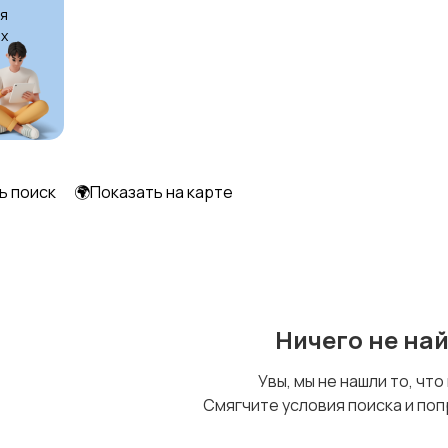
я
х
ь поиск
🌍Показать на карте
Ничего не на
Увы, мы не нашли то, что
Смягчите условия поиска и поп