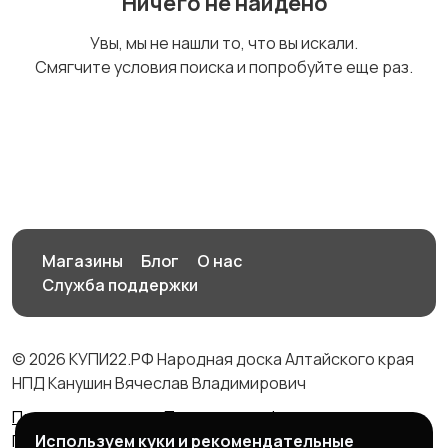
Ничего не найдено
Бинокли и
Увы, мы не нашли то, что вы искали.
оптические приборы
Смягчите условия поиска и попробуйте еще раз.
Магазины
Блог
О нас
Служба поддержки
© 2026 КУПИ22.РФ Народная доска Алтайского края
НПД Канушин Вячеслав Владимирович
Правила сервиса
Политика конфиденциальности
Используем куки и рекомендательные
Политика использования cookie