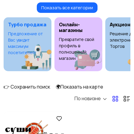
Показать все категории
Бытовые услуги и
Высший менеджмент
клининг
Турбо продажа
Онлайн-
Аукционы
магазины
Предложение от
Решение дл
Превратите свой
Вас увидит
электронны
Госслужба
Добыча сырья,
профиль в
максимум
Торгов
энергетика
полноценный
посетителей!
магазин
Домашний персонал
Издательства и СМИ
👉 Сохранить поиск
🌍Показать на карте
По новизне
Информационные
Искусство и
технологии
развлечения