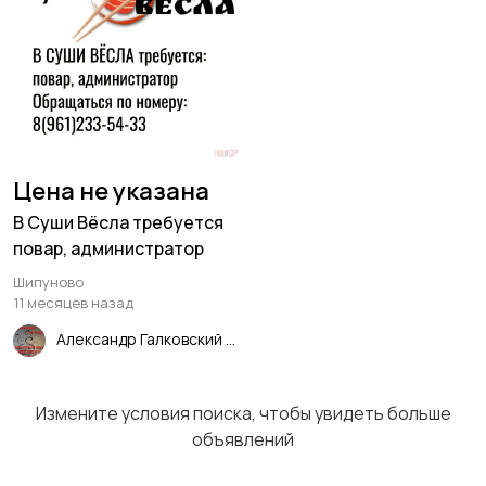
Магазины
Маркетинг и реклама
3
Медицина
Начало карьеры
1
1
Цена не указана
В Суши Вёсла требуется
повар, администратор
Шипуново
Образование и наука
Офисный персонал
2
11 месяцев назад
1
Александр Галковский
Измените условия поиска, чтобы увидеть больше
Перевозки, склад,
Продажи
1
объявлений
закупки
3