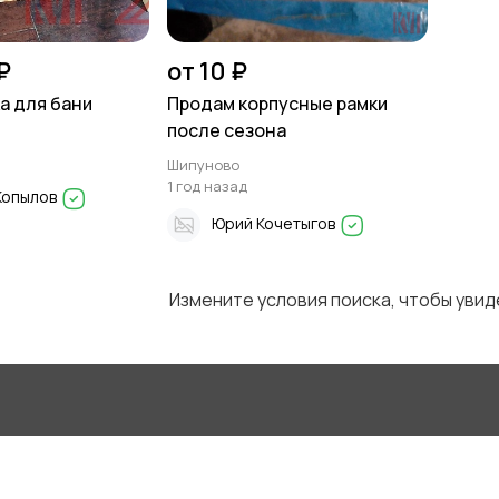
₽
от 10 ₽
а для бани
Продам корпусные рамки
после сезона
Шипуново
1 год назад
Копылов
Юрий Кочетыгов
Измените условия поиска, чтобы уви