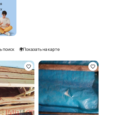
я
х
ь поиск
🌍Показать на карте