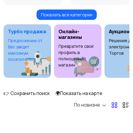
Показать все категории
Масла и автохимия
Автоэлектроника и
GPS
Турбо продажа
Онлайн-
Аукционы
магазины
Предложение от
Решение дл
Превратите свой
Вас увидит
электронны
Аксессуары и
Аудио и видео
профиль в
максимум
Торгов
инструменты
полноценный
посетителей!
магазин
Противоугонные
Багажные системы и
устройства
прицепы
👉 Сохранить поиск
🌍Показать на карте
1
По новизне
Мотоэкипировка
Другое
6