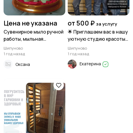
Цена не указана
от 500 ₽
за услугу
Сувенирное мыло ручной
🌟 Приглашаем вас в нашу
работы, мыльная
уютную студию красоты
флористика.
"Особа"! 🌟
Шипуново
Шипуново
1 год назад
1 год назад
Екатерина
Оксана