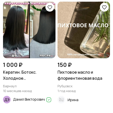
1 000 ₽
150 ₽
Кератин. Ботокс.
Пихтовое масло и
Холодное
флориентиновая вода
восстановление волос в
Барнаул
Рубцовск
Барнауле
10 месяцев назад
1 год назад
Данил Викторович
Ирина