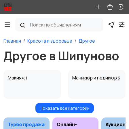
Главная
Красота и здоровье
Другое
Другое в Шипуново
Макияж
Маникюр и педикюр
1
3
Показать все категории
Товары для здоровья
Парфюмерия
Турбо продажа
Онлайн-
Аукционы