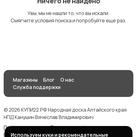
Ничего не найдено
Стиральные машины
Утюги и уход за
Увы, мы не нашли то, что вы искали.
одеждой
Смягчите условия поиска и попробуйте еще раз.
Холодильники
Швейное
1
оборудование
Магазины
Блог
О нас
Служба поддержки
© 2026 КУПИ22.РФ Народная доска Алтайского края
НПД Канушин Вячеслав Владимирович
Правила сервиса
Политика конфиденциальности
Используем куки и рекомендательные
Политика использования cookie