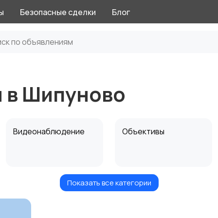
ы
Безопасные сделки
Блог
ы в Шипуново
Видеонаблюдение
Объективы
Показать все категории
Цифровые
Компактные
фоторамки
фотопринтеры