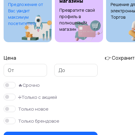
магазины
Предложение от
Решение дл
Превратите свой
Вас увидит
электронны
профиль в
максимум
Торгов
полноценный
посетителей!
магазин
Цена
👉 Сохранит
🔥Срочно
➗Только с акцией
Только новое
Только брендовое