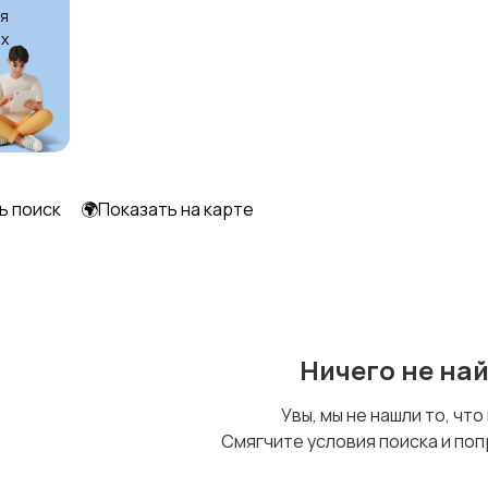
я
х
ь поиск
🌍Показать на карте
Ничего не на
Увы, мы не нашли то, что
Смягчите условия поиска и поп