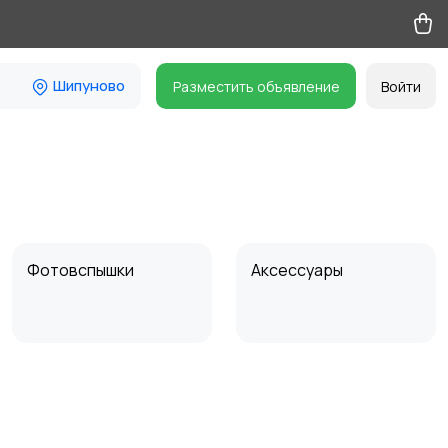
Шипуново
Разместить объявление
Войти
Фотовспышки
Аксессуары
Бинокли и
оптические приборы