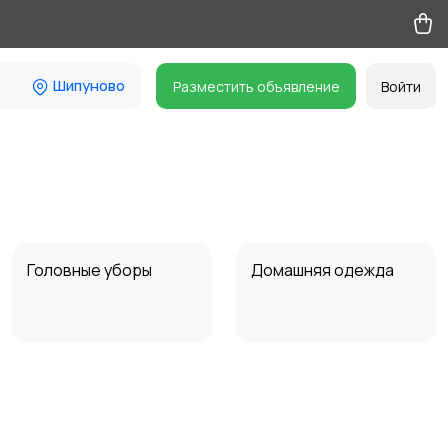
Шипуново
Разместить объявление
Войти
Головные уборы
Домашняя одежда
Пиджаки и костюмы
Платья и юбки
15