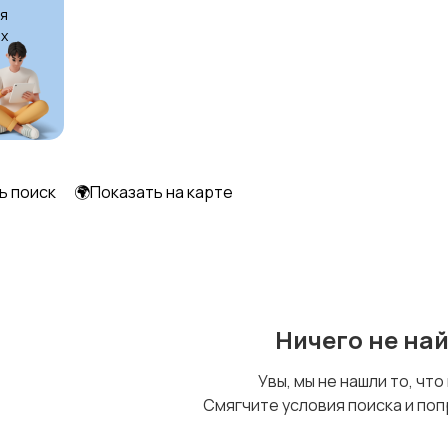
я
х
Футболки и топы
Штаны и шорты
ь поиск
🌍Показать на карте
Ничего не на
Увы, мы не нашли то, что
Смягчите условия поиска и поп