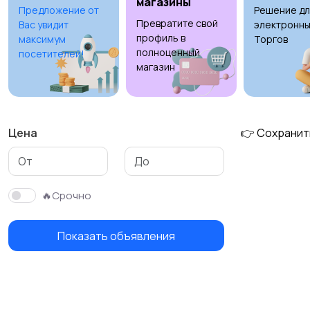
магазины
Предложение от
Решение дл
Превратите свой
Вас увидит
электронны
Свитеры и толстовки
Спортивная одежда
профиль в
максимум
Торгов
полноценный
посетителей!
магазин
Цена
👉 Сохранит
🔥Срочно
Показать объявления