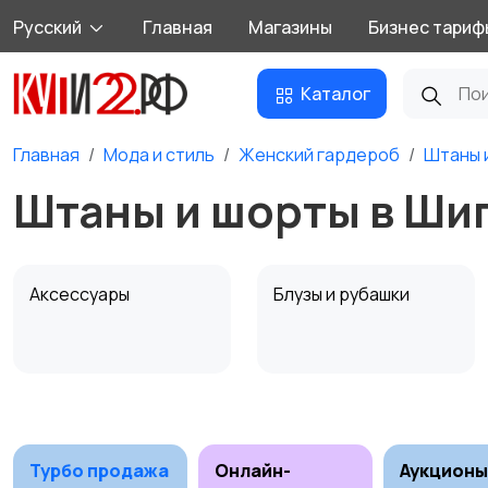
Русский
Главная
Магазины
Бизнес тариф
Каталог
Главная
Мода и стиль
Женский гардероб
Штаны 
Штаны и шорты в Ши
Аксессуары
Блузы и рубашки
Комбинезоны
Купальники
Турбо продажа
Онлайн-
Аукционы