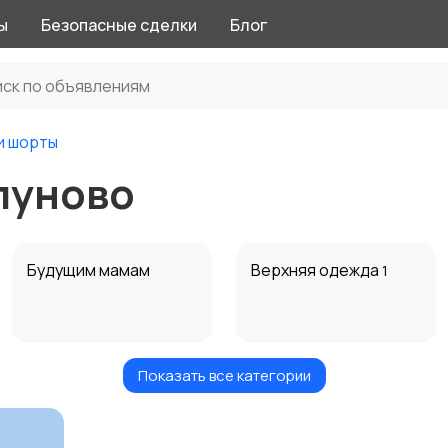
ы
Безопасные сделки
Блог
и шорты
пуново
Будущим мамам
Верхняя одежда
1
Показать все категории
Нижнее белье
Обувь
4