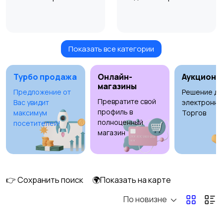
Показать все категории
Видеонаблюдение
Объективы
Турбо продажа
Онлайн-
Аукционы
магазины
Предложение от
Решение дл
Превратите свой
Вас увидит
электронны
Фотовспышки
Аксессуары
профиль в
максимум
Торгов
полноценный
посетителей!
магазин
Штативы и
Студийное
стабилизаторы
оборудование
👉 Сохранить поиск
🌍Показать на карте
По новизне