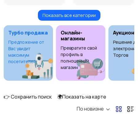
Показать все категории
Умные часы и
Стационарные
браслеты
телефоны
Турбо продажа
Онлайн-
Аукционы
магазины
Предложение от
Решение дл
Превратите свой
Вас увидит
электронны
Рации и спутниковые
Запчасти
профиль в
максимум
Торгов
телефоны
полноценный
посетителей!
магазин
Внешние
Зарядные устройства
аккумуляторы
👉 Сохранить поиск
🌍Показать на карте
По новизне
Чехлы
Аксессуары