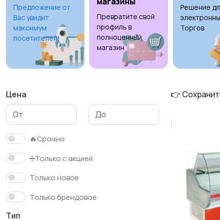
магазины
Предложение от
Решение дл
Превратите свой
Вас увидит
электронны
Холодильники
Швейное
1
профиль в
максимум
Торгов
оборудование
полноценный
посетителей!
магазин
Цена
👉 Сохранит
🔥Срочно
➗Только с акцией
Только новое
Только брендовое
Тип