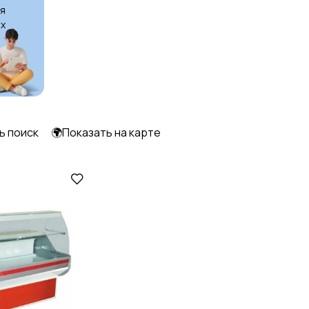
я
х
ь поиск
🌍Показать на карте