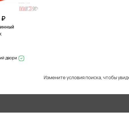
 ₽
ринный
к
ий двори
Измените условия поиска, чтобы уви