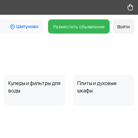
Шипуново
Разместить объявление
Войти
Кулеры и фильтры для
Плиты и духовые
воды
шкафы
Стиральные машины
Утюги и уход за
одеждой