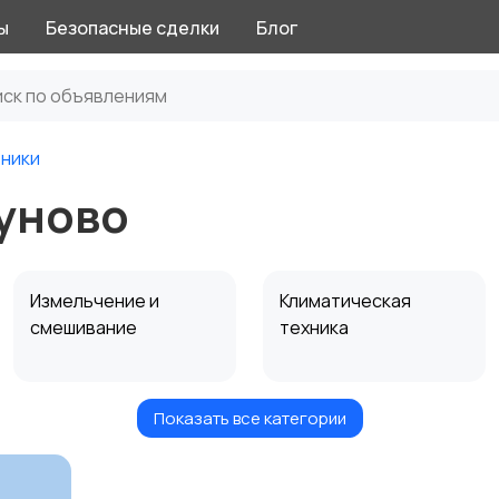
ы
Безопасные сделки
Блог
ники
уново
Измельчение и
Климатическая
смешивание
техника
Показать все категории
Приготовление
Пылесосы и
напитков
пароочистители