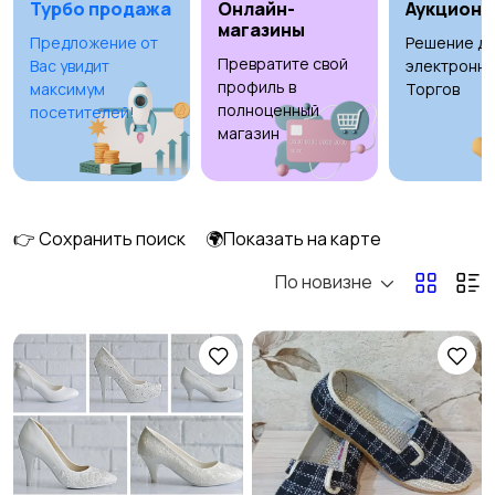
Турбо продажа
Онлайн-
Аукционы
магазины
Предложение от
Решение дл
Превратите свой
Вас увидит
электронны
Головные уборы
Домашняя одежда
профиль в
максимум
Торгов
полноценный
посетителей!
магазин
Комбинезоны
Купальники
👉 Сохранить поиск
🌍Показать на карте
По новизне
Нижнее белье
Обувь
4
Пиджаки и костюмы
Платья и юбки
15