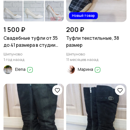
Новый товар
Свитеры и толстовки
Спортивная одежда
1 500 ₽
200 ₽
Свадебные туфли от 35
Туфли текстильные, 38
до 41 размера в студии
размер
свадьбы "Tiana"
Шипуново
Шипуново
Футболки и топы
Штаны и шорты
1 год назад
11 месяцев назад
Elena
Марина
Другое