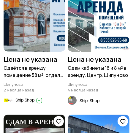
Прочие строения
Продажа квартиры
1
16
Цена не указана
Цена не указана
Сдаётся в аренду
Сдам кабинеты 16 и 8 м² в
помещение 58 м², отдел
аренду. Центр. Шипуново
номер 2 магазина «Луч»
Шипуново
Шипуново
по улице Мамонтова 80
2 месяца назад
4 месяца назад
Ship Shop
Ship-Shop