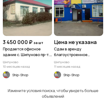
3 450 000 ₽
Цена не указана
за шт
Продается офисное
Сдам в аренду
здание с. Шипуново пр-т.
благоустроенное
Комсомольский 87,
помещение 46 кв м.
Шипуново
Шипуново
площадь 228 м²
Шипуново
10 месяцев назад
11 месяцев назад
Ship-Shop
Ship-Shop
Измените условия поиска, чтобы увидеть больше
объявлений