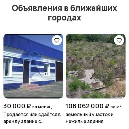
Объявления в ближайших
городах
30 000 ₽
108 062 000 ₽
за месяц
за м²
Продаётся или сдаётся в
земельный участок и
аренду здание с
нежилые здания
капитальным ремонтом в