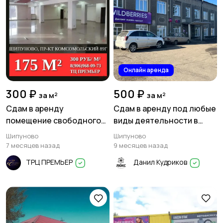
Онлайн аренда
300 ₽
500 ₽
за м²
за м²
Сдам в аренду
Сдам в аренду под любые
помещение свободного
виды деятельности в
назначения площадью 175
Шипуново, Алтайский край
Шипуново
Шипуново
м² в Шипуново
7 месяцев назад
9 месяцев назад
ТРЦ ПРЕМЬЕР
Данил Кудриков