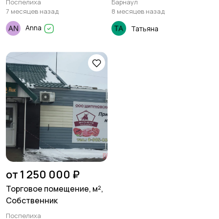
Поспелиха
Барнаул
Поспелихе
7 месяцев назад
8 месяцев назад
Anna
Татьяна
от 1 250 000 ₽
Торговое помещение, м²,
Собственник
Поспелиха