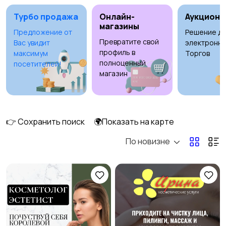
Турбо продажа
Онлайн-
Аукционы
магазины
Предложение от
Решение дл
Превратите свой
Вас увидит
электронны
Стрижка и удаление
Уход за волосами
профиль в
максимум
Торгов
волос
полноценный
посетителей!
магазин
Уход за кожей
Фены и укладка
2
👉 Сохранить поиск
🌍Показать на карте
По новизне
Тату и татуаж
Солярии и загар
1
Средства для
Другое
5