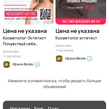
гигиены
Цена не указана
Цена не указана
Косметолог-Эстетист
Косметолог эстетист
Почувствуй себя
Шипуново
королевой!
1 год назад
Шипуново
1 год назад
Ирина Визяк
Ирина Визяк
Измените условия поиска, чтобы увидеть больше
объявлений
Магазины
Блог
О нас