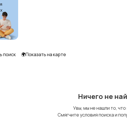
я
х
Другое
ь поиск
🌍Показать на карте
Ничего не на
Увы, мы не нашли то, что
Смягчите условия поиска и поп