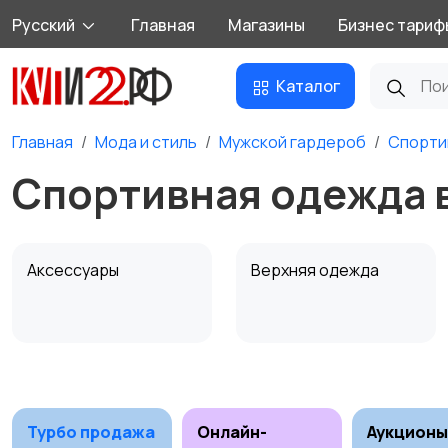
Русский
Главная
Магазины
Бизнес тариф
Каталог
Главная
Мода и стиль
Мужской гардероб
Спорти
Спортивная одежда 
Аксессуары
Верхняя одежда
Обувь
Пиджаки и костюмы
Турбо продажа
Онлайн-
Аукционы