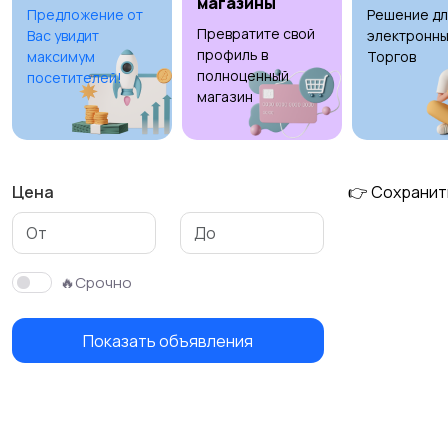
магазины
Предложение от
Решение дл
Превратите свой
Вас увидит
электронны
Футболки и поло
Штаны и шорты
профиль в
максимум
Торгов
полноценный
посетителей!
магазин
Цена
👉 Сохранит
🔥Срочно
Показать объявления