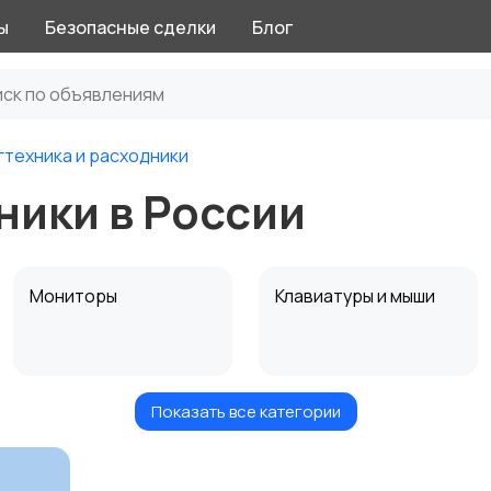
ы
Безопасные сделки
Блог
гтехника и расходники
ники в России
Мониторы
Клавиатуры и мыши
Показать все категории
Программное
Рули, джойстики,
обеспечение
геймпады