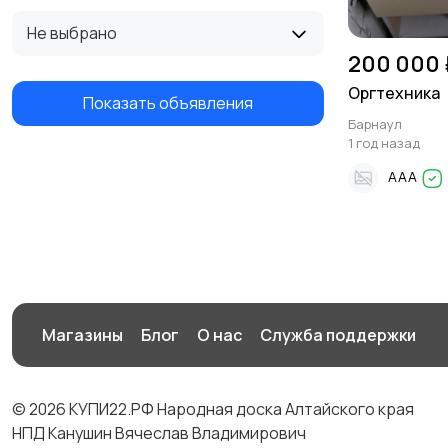
Не выбрано
200 000 
Оргтехника
Показать объявления
Барнаул
1 год назад
AAA
Магазины
Блог
О нас
Служба поддержки
© 2026 КУПИ22.РФ Народная доска Алтайского края
НПД Канушин Вячеслав Владимирович