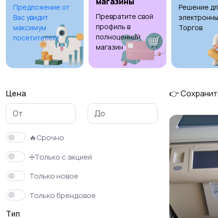
магазины
Предложение от
Решение дл
Превратите свой
Вас увидит
электронны
профиль в
максимум
Торгов
полноценный
посетителей!
магазин
Цена
👉 Сохранит
🔥Срочно
➗Только с акцией
Только новое
Только брендовое
Тип