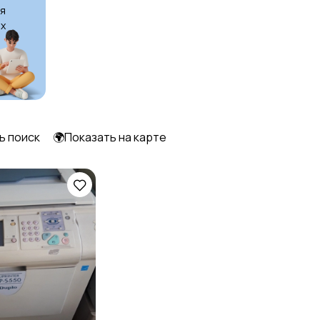
я
х
ь поиск
🌍Показать на карте