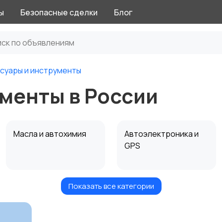
ы
Безопасные сделки
Блог
суары и инструменты
менты в России
Масла и автохимия
Автоэлектроника и
GPS
Показать все категории
Мотоэкипировка
Другое
9