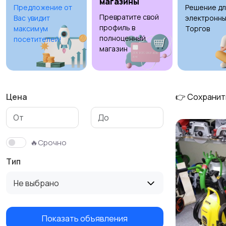
магазины
Предложение от
Решение дл
Превратите свой
Вас увидит
электронны
профиль в
максимум
Торгов
полноценный
посетителей!
магазин
Цена
👉 Сохранит
🔥Срочно
Тип
Не выбрано
Показать объявления