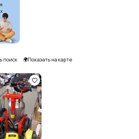
я
х
ь поиск
🌍Показать на карте