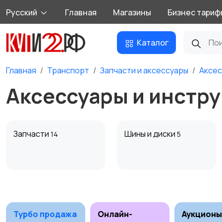
Русский
Главная
Магазины
Бизнес тариф
Каталог
Главная
Транспорт
Запчасти и аксессуары
Аксес
Аксессуары и инстру
Запчасти
Шины и диски
14
5
Противоугонные
Багажные системы и
устройства
прицепы
1
Турбо продажа
Онлайн-
Аукционы