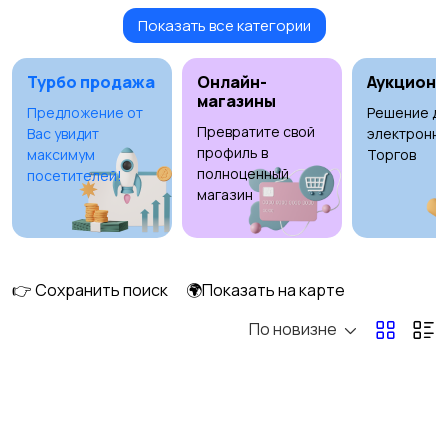
Показать все категории
Бытовые услуги и
Высший менеджмент
клининг
Турбо продажа
Онлайн-
Аукционы
магазины
Предложение от
Решение дл
Превратите свой
Вас увидит
электронны
Госслужба
Добыча сырья,
1
профиль в
максимум
Торгов
энергетика
полноценный
посетителей!
магазин
Домашний персонал
Издательства и СМИ
👉 Сохранить поиск
🌍Показать на карте
По новизне
Информационные
Искусство и
технологии
развлечения