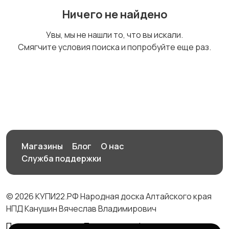
Ничего не найдено
Магазины
Маркетинг и реклама
2
Увы, мы не нашли то, что вы искали.
Смягчите условия поиска и попробуйте еще раз.
Медицина
Начало карьеры
2
1
Образование и наука
Офисный персонал
2
Магазины
Блог
О нас
1
Служба поддержки
© 2026 КУПИ22.РФ Народная доска Алтайского края
Перевозки, склад,
Продажи
2
НПД Канушин Вячеслав Владимирович
закупки
4
Правила сервиса
Политика конфиденциальности