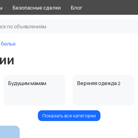
ы
Безопасные сделки
Блог
 белье
сии
Будущим мамам
Верхняя одежда
2
Показать все категории
Нижнее белье
Обувь
4