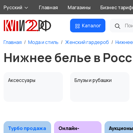
Русский
Главная
Магазины
Бизнес тариф
Каталог
Главная
Мода и стиль
Женский гардероб
Нижнее
Нижнее белье в Рос
Аксессуары
Блузы и рубашки
Комбинезоны
Купальники
Турбо продажа
Онлайн-
Аукционы