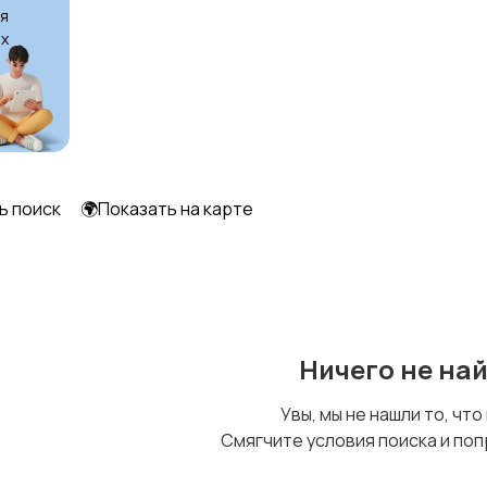
я
х
Футболки и топы
Штаны и шорты
ь поиск
🌍Показать на карте
Ничего не на
Увы, мы не нашли то, что
Смягчите условия поиска и поп