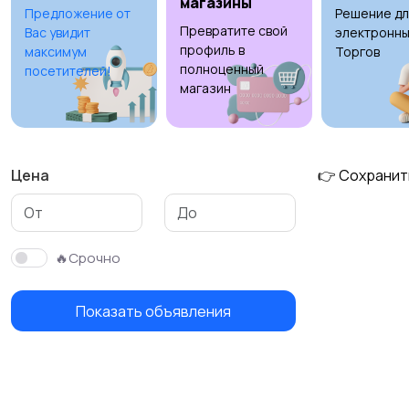
магазины
Предложение от
Решение дл
Превратите свой
Вас увидит
электронны
Свитеры и толстовки
Спортивная одежда
профиль в
максимум
Торгов
полноценный
посетителей!
магазин
Цена
👉 Сохранит
🔥Срочно
Показать объявления