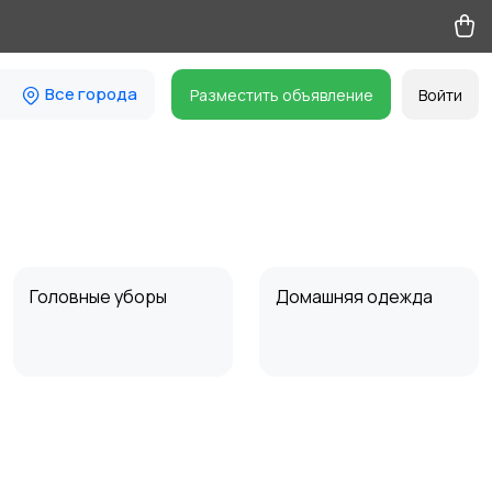
Все города
Разместить объявление
Войти
Головные уборы
Домашняя одежда
Пиджаки и костюмы
Платья и юбки
16