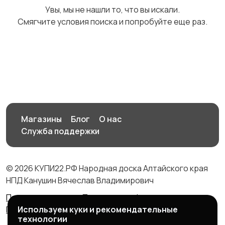
Увы, мы не нашли то, что вы искали.
Смягчите условия поиска и попробуйте еще раз.
Медицина
Начало карьеры
2
1
Образование и наука
Офисный персонал
2
Магазины
Блог
О нас
1
Служба поддержки
© 2026 КУПИ22.РФ Народная доска Алтайского края
Перевозки, склад,
Продажи
2
НПД Канушин Вячеслав Владимирович
закупки
4
Правила сервиса
Политика конфиденциальности
Используем куки и рекомендательные
Политика использования cookie
технологии