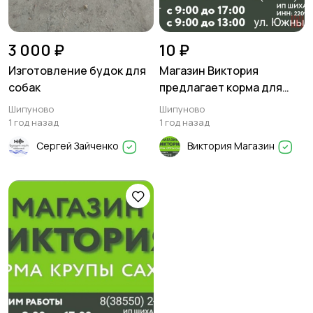
3 000 ₽
10 ₽
Изготовление будок для
Магазин Виктория
собак
предлагает корма для
цыплят, свиней, кроликов
Шипуново
Шипуново
1 год назад
1 год назад
Сергей Зайченко
Виктория Магазин