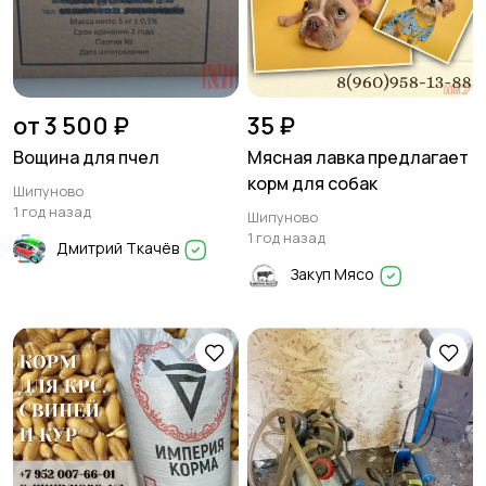
от 3 500 ₽
35 ₽
Вощина для пчел
Мясная лавка предлагает
корм для собак
Шипуново
1 год назад
Шипуново
1 год назад
Дмитрий Ткачёв
Закуп Мясо