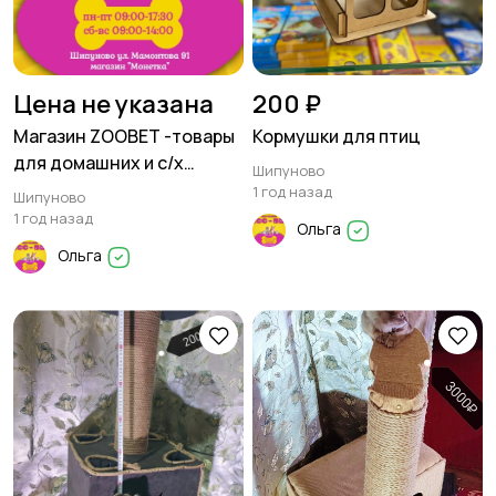
Цена не указана
200 ₽
Магазин ZOOBET -товары
Кормушки для птиц
для домашних и с/х
Шипуново
животных
1 год назад
Шипуново
1 год назад
Ольга
Ольга