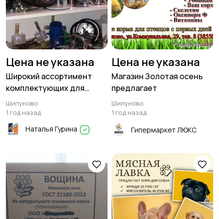
Цена не указана
Цена не указана
Широкий ассортимент
Магазин Золотая осень
комплектующих для
предлагает
доильных аппаратов в
Шипуново
Шипуново
Шипуново
1 год назад
1 год назад
Наталья Гурина
Гипермаркет ЛЮКС