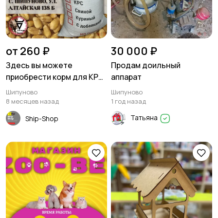
от 260 ₽
30 000 ₽
Здесь вы можете
Продам доильный
приобрести корм для КРС,
аппарат
свиней и кур в Шипуново
Шипуново
Шипуново
8 месяцев назад
1 год назад
Татьяна
Ship-Shop