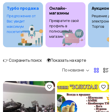
Турбо продажа
Онлайн-
Аукционы
магазины
Предложение от
Решение дл
Превратите свой
Вас увидит
электронны
Рыбки
С/х животные
2
2
профиль в
максимум
Торгов
полноценный
посетителей!
магазин
Другие животные
Товары для животных
👉 Сохранить поиск
🌍Показать на карте
13
По новизне
Аквариумистика