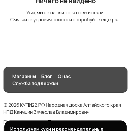
Ничего не найдено
Спецодежда
Спортивная одежда
Увы, мы не нашли то, что вы искали.
Смягчите условия поиска и попробуйте еще раз.
Футболки и поло
Штаны и шорты
Другое
Магазины
Блог
О нас
Служба поддержки
© 2026 КУПИ22.РФ Народная доска Алтайского края
НПД Канушин Вячеслав Владимирович
Правила сервиса
Политика конфиденциальности
Используем куки и рекомендательные
Политика использования cookie