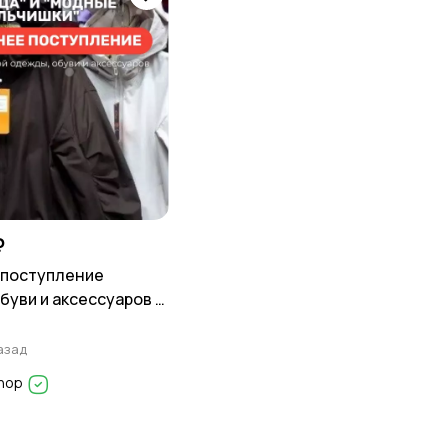
₽
 поступление
буви и аксессуаров в
х Модница и Модные
и
азад
Shop