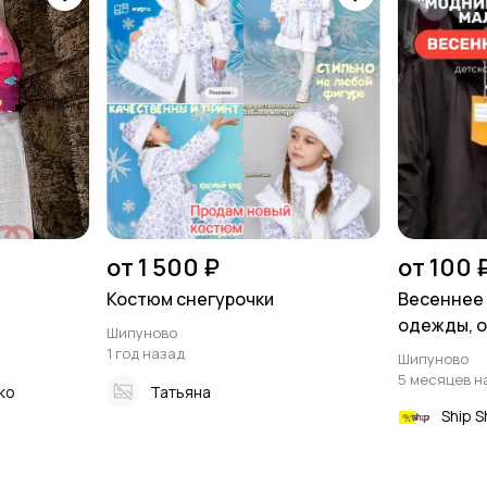
от 1 500 ₽
от 100 
Костюм снегурочки
Весеннее
одежды, о
Шипуново
магазина
1 год назад
Шипуново
Мальчишк
5 месяцев н
ко
Татьяна
Ship 