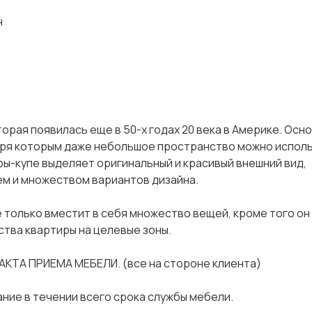
н
орая появилась еще в 50-х годах 20 века в Америке. Осн
аря которым даже небольшое пространство можно испол
ы-купе выделяет оригинальный и красивый внешний вид,
м и множеством вариантов дизайна.
 только вместит в себя множество вещей, кроме того он
тва квартиры на целевые зоны.
АКТА ПРИЕМА МЕБЕЛИ. (все на стороне клиента)
ание в течении всего срока службы мебели.