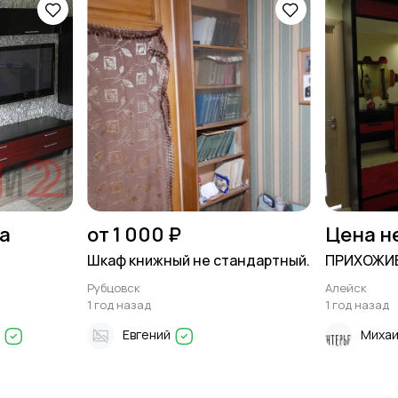
на
от 1 000 ₽
Цена н
Шкаф книжный не стандартный.
ПРИХОЖИЕ
Рубцовск
Алейск
1 год назад
1 год назад
в
Евгений
Михаи