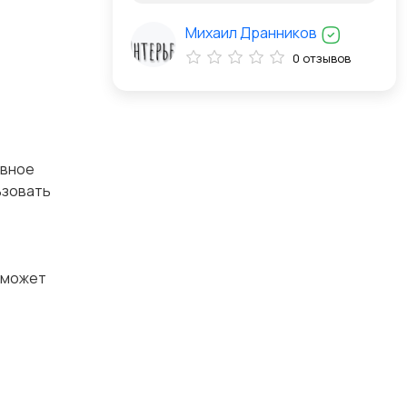
Михаил Дранников
0 отзывов
овное
ьзовать
 может