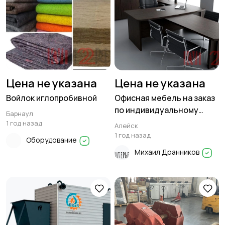
Цена не указана
Цена не указана
Войлок иглопробивной
Офисная мебель на заказ
по индивидуальному
Барнаул
проекту
1 год назад
Алейск
1 год назад
Оборудование
Михаил Дранников