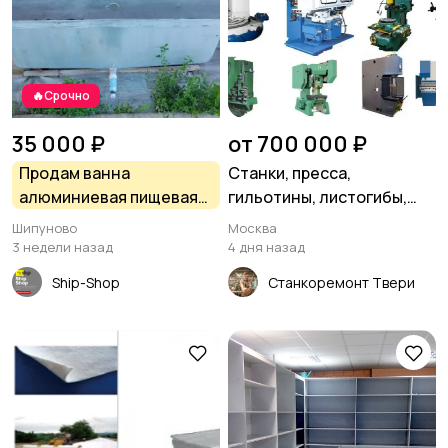
🔥Срочно
35 000 ₽
от 700 000 ₽
Продам ванна
Станки, пресса,
алюминиевая пищевая
гильотины, листогибы,
270*160*70 в Шипуново
трубогибы, вальцы,
Шипуново
Москва
молоты
3 недели назад
4 дня назад
Ship-Shop
Станкоремонт Твери