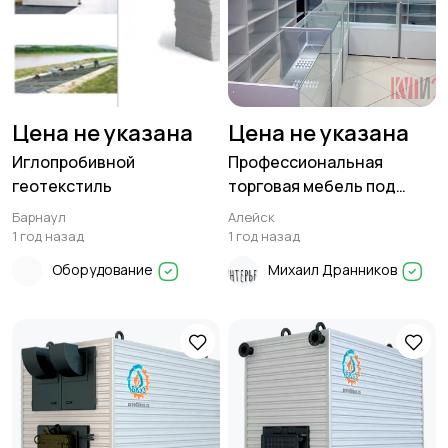
Цена не указана
Цена не указана
Иглопробивной
Профессиональная
геотекстиль
торговая мебель под
заказ
Барнаул
Алейск
1 год назад
1 год назад
Оборудование
Михаил Дранников