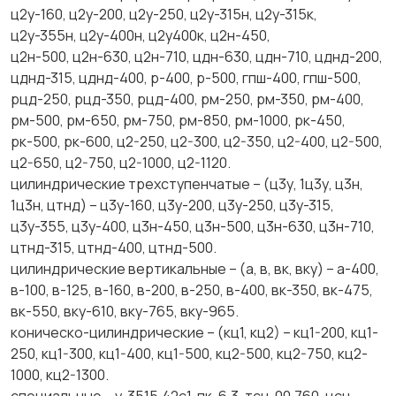
ц2у-160, ц2у-200, ц2у-250, ц2у-315н, ц2у-315к,
ц2у-355н, ц2у-400н, ц2у400к, ц2н-450,
ц2н-500, ц2н-630, ц2н-710, цдн-630, цдн-710, цднд-200,
цднд-315, цднд-400, р-400, р-500, гпш-400, гпш-500,
рцд-250, рцд-350, рцд-400, рм-250, рм-350, рм-400,
рм-500, рм-650, рм-750, рм-850, рм-1000, рк-450,
рк-500, рк-600, ц2-250, ц2-300, ц2-350, ц2-400, ц2-500,
ц2-650, ц2-750, ц2-1000, ц2-1120.
цилиндрические трехступенчатые – (ц3у, 1ц3у, ц3н,
1ц3н, цтнд) – ц3у-160, ц3у-200, ц3у-250, ц3у-315,
ц3у-355, ц3у-400, ц3н-450, ц3н-500, ц3н-630, ц3н-710,
цтнд-315, цтнд-400, цтнд-500.
цилиндрические вертикальные – (а, в, вк, вку) – а-400,
в-100, в-125, в-160, в-200, в-250, в-400, вк-350, вк-475,
вк-550, вку-610, вку-765, вку-965.
коническо-цилиндрические – (кц1, кц2) – кц1-200, кц1-
250, кц1-300, кц1-400, кц1-500, кц2-500, кц2-750, кц2-
1000, кц2-1300.