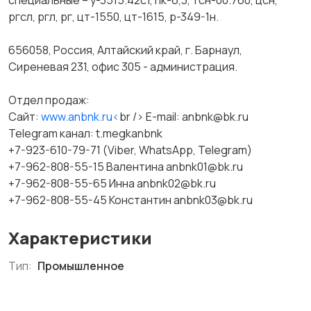
специальные – у-3515.42с1, пк-6,3, тсн-00.760, цсн,
ргсл, ргл, рг, цт-1550, цт-1615, р-349-1н.
656058, Россия, Алтайский край, г. Барнаул,
Сиреневая 231, офис 305 - администрация.
Отдел продаж:
Сайт:
www.anbnk.ru<
br /> E-mail: anbnk@bk.ru
Telegram канал: t.megkanbnk
+7-923-610-79-71 (Viber, WhatsApp, Telegram)
+7-962-808-55-15 Валентина anbnk01@bk.ru
+7-962-808-55-65 Инна anbnk02@bk.ru
+7-962-808-55-45 Константин anbnk03@bk.ru
Характеристики
Тип:
Промышленное