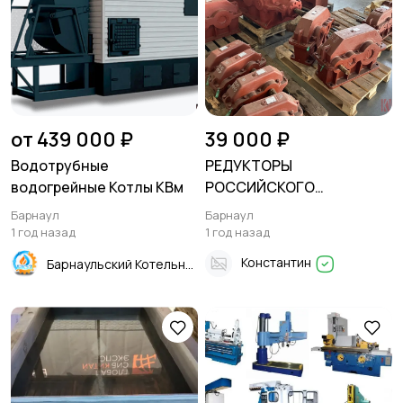
от 439 000 ₽
39 000 ₽
Водотрубные
РЕДУКТОРЫ
водогрейные Котлы КВм
РОССИЙСКОГО
ПРОИЗВОДСТВА
Барнаул
Барнаул
1 год назад
1 год назад
Константин
Барнаульский Котельно-энергетический Завод