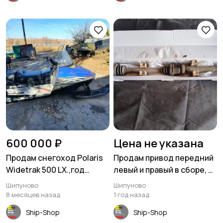
600 000 ₽
Цена не указана
Продам снегоход Polaris
Продам привод передний
Widetrak 500 LX.,год
левый и правый в сборе, б/
выпуска 2006. в Шипуново
у в хорошем состоянии
Шипуново
Шипуново
8 месяцев назад
1 год назад
Ship-Shop
Ship-Shop