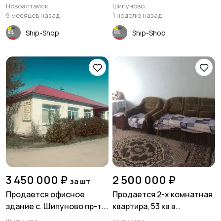
Алтайский край
ПОКРЫТИЕМ В
Новоалтайск
Шипуново
ШИПУНОВО
9 месяцев назад
1 неделю назад
Ship-Shop
Ship-Shop
3 450 000 ₽
2 500 000 ₽
за шт
Продается офисное
Продается 2-х комнатная
здание с. Шипуново пр-т.
квартира, 53 кв в
Комсомольский 87,
Шипуново