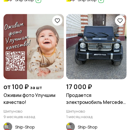
от 100 ₽
17 000 ₽
за шт
Оживим фото Улучшим
Продается
качество!
электромобиль Mercedes
G65
Шипуново
Шипуново
9 месяцев назад
1 месяц назад
Ship-Shop
Ship-Shop