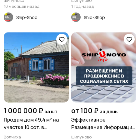
Шипуново
Шипуново
площадь 228 м²
10 месяцев назад
1 год назад
Ship-Shop
Ship-Shop
1 000 000 ₽
от 100 ₽
за шт
за день
Продам дом 49,4 м² на
Эффективное
участке 10 сот. в
Размещение Информации
с.Bолчиха ул.Подбoрнaя
в Шипуново и Алтайском
Волчиха
Шипуново