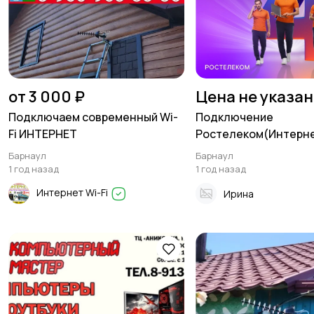
от 3 000 ₽
Цена не указа
Подключаем современный Wi-
Подключение
Fi ИНТЕРНЕТ
Ростелеком(Интерне
Видеонаблюдение, 
Барнаул
Барнаул
связь)
1 год назад
1 год назад
Интернет Wi-Fi
Ирина