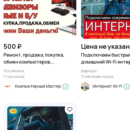
500 ₽
Цена не указа
Ремонт, продажа, покупка,
Подключаем быстры
обмен компьютеров,
домашний Wi-Fi инте
ноутбуков, мониторов, тел
Поспелиха
Барнаул
1 год назад
11 месяцев назад
Компьютерный Мастер
Интернет Wi-Fi