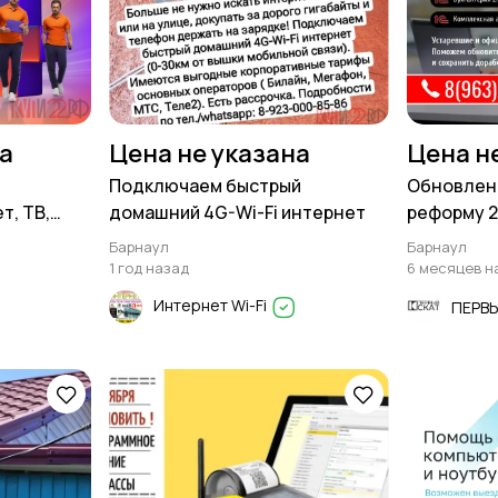
на
Цена не указана
Цена н
Подключаем быстрый
Обновлени
т, ТВ,
домашний 4G-Wi-Fi интернет
реформу 2
Мобильная
Барнаул
Барнаул
1 год назад
6 месяцев н
Интернет Wi-Fi
ПЕРВ