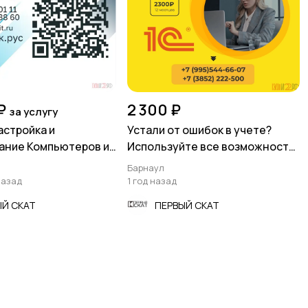
₽
2 300 ₽
за услугу
астройка и
Устали от ошибок в учете?
ание Компьютеров и
Используйте все возможности
!
программы 1С!
Барнаул
назад
1 год назад
ЫЙ СКАТ
ПЕРВЫЙ СКАТ