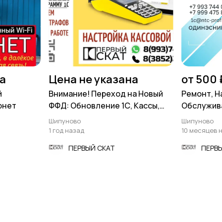
на
Цена не указана
от 500 
й
Внимание! Переход на Новый
Ремонт, Н
рнет
ФФД: Обновление 1С, Кассы,
Обслужив
Прошивки к 1 Сентября 2025!
Ноутбуков
Шипуново
Шипуново
1 год назад
10 месяцев 
ПЕРВЫЙ СКАТ
ПЕРВ