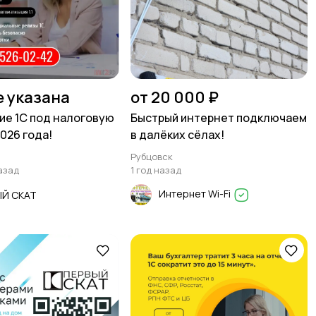
е указана
от 20 000 ₽
е 1С под налоговую
Быстрый интернет подключаем
026 года!
в далёких сёлах!
Рубцовск
азад
1 год назад
Интернет Wi-Fi
ЫЙ СКАТ