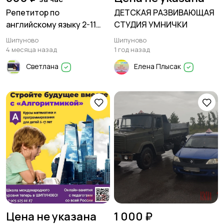
Репетитор по
ДЕТСКАЯ РАЗВИВАЮЩАЯ
английскому языку 2-11
СТУДИЯ УМНИЧКИ
класс, в Шипуново
Шипуново
Шипуново
4 месяца назад
1 год назад
Светлана
Елена Плысак
Цена не указана
1 000 ₽