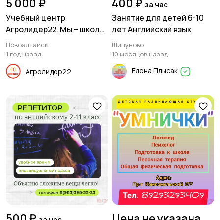
5 000 ₽
400 ₽
за час
Учебный центр
Занятие для детей 6-10
Агролидер22. Мы – школа
лет Английский язык
дистанционного
Новоалтайск
Шипуново
обучения
1 год назад
10 месяцев назад
Елена Плысак
Агролидер22
500 ₽
Цена не указана
за час