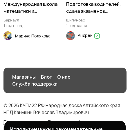
Международная школа
Подготовка водителей,
математики и
сдача экзаменов
программирования
категории "В","С", "Е".
Барнаул
Шипуново
Алгоритмика
1 год назад
1 год назад
Андрей
Марина Полякова
Магазины
Блог
О нас
Служба поддержки
© 2026 КУПИ22.РФ Народная доска Алтайского края
НПД Канушин Вячеслав Владимирович
Правила сервиса
Политика конфиденциальности
Политика использования cookie
Используем куки и рекомендательные