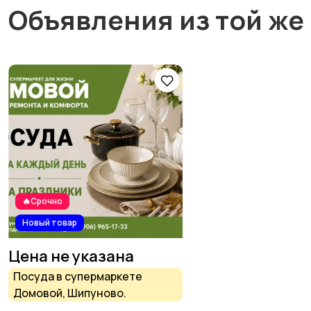
Объявления из той же
🔥Срочно
Новый товар
Цена не указана
Посуда в супермаркете
Домовой, Шипуново.