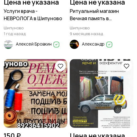
Цена не указана
Цена не указана
Услуги врача -
Ритуальный магазин
НЕВРОЛОГА в Шипуново
Вечная память в
Шипуново предлагает:
Шипуново
Шипуново
1 год назад
9 месяцев назад
Алексей Бровкин
Александр
150 ₽
Цена не указана