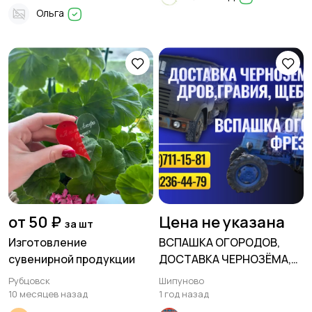
Ольга
от 50 ₽
Цена не указана
за шт
Изготовление
ВСПАШКА ОГОРОДОВ,
сувенирной продукции
ДОСТАВКА ЧЕРНОЗЁМА,
УГЛЯ ДРОВ, ГРАВИЯ,
Рубцовск
Шипуново
ЩЕБНЯ и др
10 месяцев назад
1 год назад