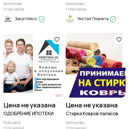
адресу
Шипуново
Шипуново
1 год назад
1 год назад
Закуп Мясо
Чистая Планета
Цена не указана
Цена не указана
ОДОБРЕНИЕ ИПОТЕКИ
Стирка Ковров паласов
Рубцовск
Шипуново
1 год назад
1 год назад