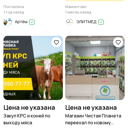
(г. Барнаул) проводит
Поспелиха
Мамонтово
приём в Мамонтово —
1 год назад
1 месяц назад
ТОЛЬКО ОДИН ДЕНЬ
Артём
ЭЛИТМЕД
Цена не указана
Цена не указана
Закуп КРС и коней по
Магазин Чистая Планета
выходу мяса
переехал по новому