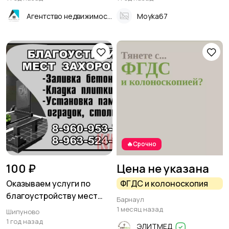
Агентство недвижимости "Квартиры.ру"- Рубцовск
Moyka67
🔥Срочно
100 ₽
Цена не указана
Оказываем услуги по
ФГДС и колоноскопия
благоустройству мест
Барнаул
захоронений
1 месяц назад
Шипуново
1 год назад
ЭЛИТМЕД