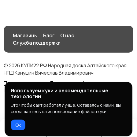
Магазины
Блог
О нас
Служба поддержки
© 2026 КУПИ22.РФ Народная доска Алтайского края
НПД Канушин Вячеслав Владимирович
Правила сервиса
Политика конфиденциальности
Политика использования cookie
Используем куки и рекомендательные
технологии
Это чтобы сайт работал лучше. Оставаясь с нами, вы
соглашаетесь на использование файлов куки.
Ок
Домой
Избранное
Добавить
Чат
Профиль