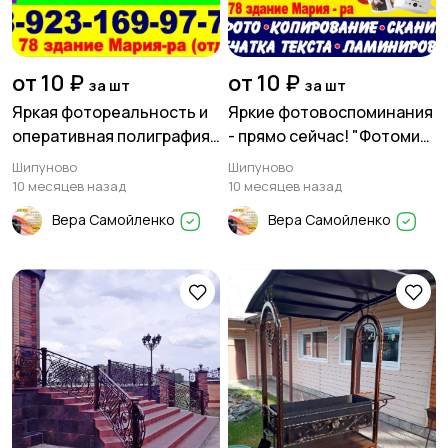
от 10 ₽
от 10 ₽
за шт
за шт
Яркая фотореальность и
Яркие фотовоспоминания
оперативная полиграфия
- прямо сейчас! "Фотомир"
в "Фотомире"!
в Шипуново!
Шипуново
Шипуново
10 месяцев назад
10 месяцев назад
Вера Самойленко
Вера Самойленко