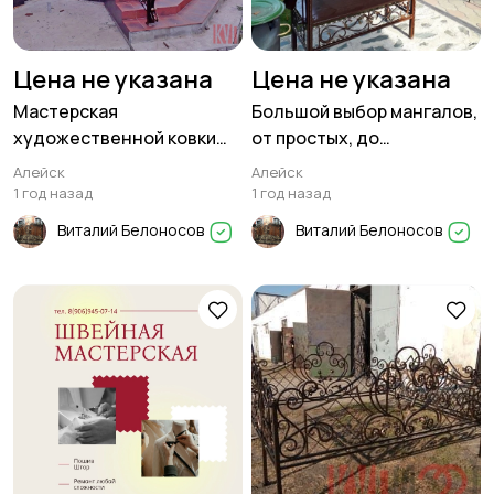
Цена не указана
Цена не указана
Мастерская
Большой выбор мангалов,
художественной ковки
от простых, до
ЗОДЧИЙ изготовит
профессиональных
Алейск
Алейск
1 год назад
1 год назад
Виталий Белоносов
Виталий Белоносов