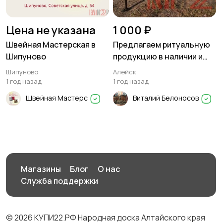
Цена не указана
1 000 ₽
Швейная Мастерская в
Предлагаем ритуальную
Шипуново
продукцию в наличии и
под заказ
Шипуново
Алейск
1 год назад
1 год назад
Швейная Мастерс
Виталий Белоносов
Магазины
Блог
О нас
Служба поддержки
© 2026 КУПИ22.РФ Народная доска Алтайского края