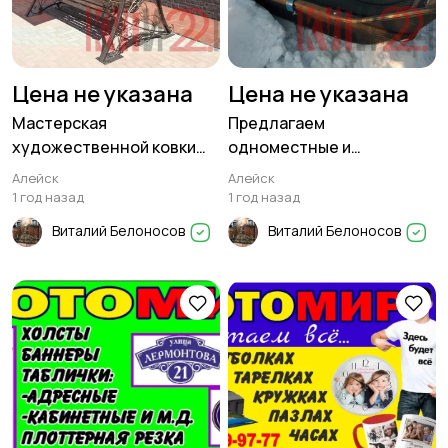
Цена не указана
Цена не указана
Мастерская
Предлагаем
художественной ковки
одноместные и
ЗОДЧИЙ изготовит
двухместные сиденья
Алейск
Алейск
для саней
1 год назад
1 год назад
Виталий Белоносов
Виталий Белоносов