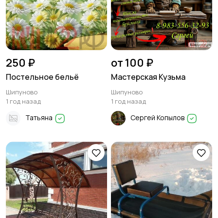
250 ₽
от 100 ₽
Постельное бельё
Мастерская Кузьма
Шипуново
Шипуново
1 год назад
1 год назад
Татьяна
Сергей Копылов