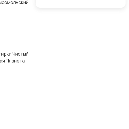
омсомольский
тирки Чистый
тая Планета