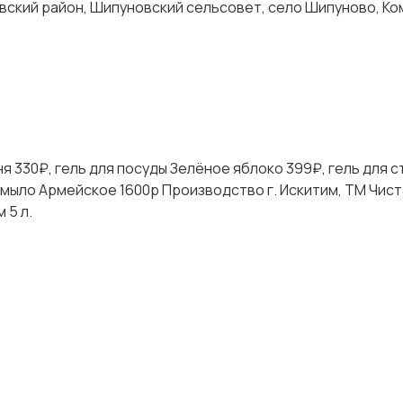
вский район, Шипуновский сельсовет, село Шипуново, К
 330₽, гель для посуды Зелёное яблоко 399₽, гель для с
 мыло Армейское 1600р Производство г. Искитим, ТМ Чис
 5 л.