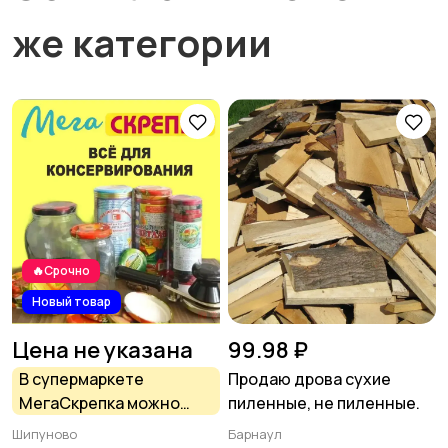
же категории
🔥Срочно
Новый товар
Цена не указана
99.98 ₽
В супермаркете
Продаю дрова сухие
МегаСкрепка можно
пиленные, не пиленные.
приобрести всё для
Шипуново
Барнаул