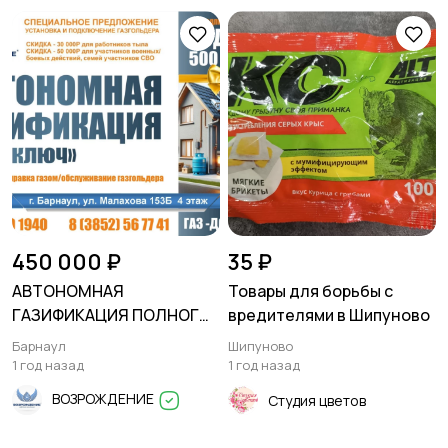
450 000 ₽
35 ₽
АВТОНОМНАЯ
Товары для борьбы с
ГАЗИФИКАЦИЯ ПОЛНОГО
вредителями в Шипуново
ЦИКЛА
Барнаул
Шипуново
1 год назад
1 год назад
ВОЗРОЖДЕНИЕ
Студия цветов