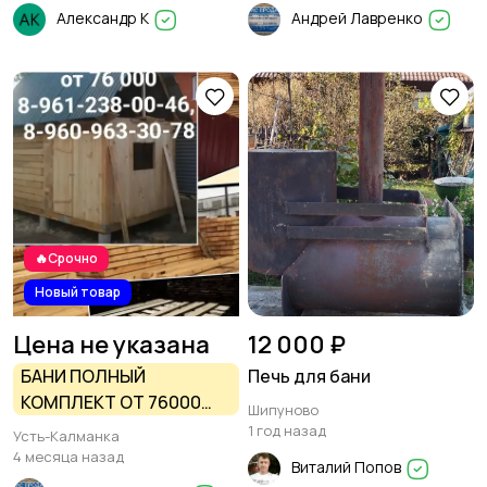
Александр К
Андрей Лавренко
🔥Срочно
Новый товар
Цена не указана
12 000 ₽
БАНИ ПОЛНЫЙ
Печь для бани
КОМПЛЕКТ ОТ 76000
Шипуново
РУБ И ПИЛОМАТЕРИАЛ
1 год назад
Усть-Калманка
ОТ 6500 РУБ
4 месяца назад
Виталий Попов