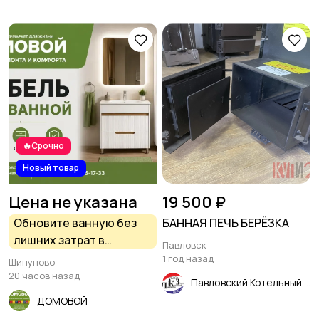
🔥Срочно
Новый товар
Цена не указана
19 500 ₽
Обновите ванную без
БАННАЯ ПЕЧЬ БЕРЁЗКА
лишних затрат в
Павловск
супермаркете Домовой
1 год назад
Шипуново
Шипуново
20 часов назад
Павловский Котельный Завод
ДОМОВОЙ