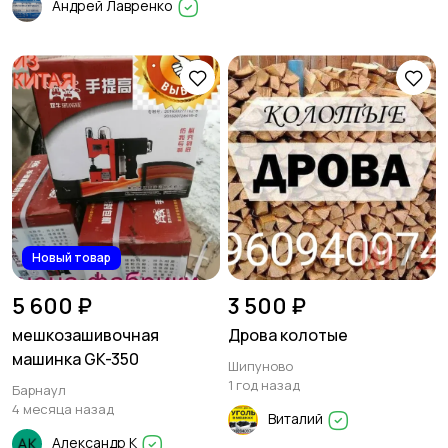
Андрей Лавренко
Новый товар
5 600 ₽
3 500 ₽
мешкозашивочная
Дрова колотые
машинка GK-350
Шипуново
1 год назад
Барнаул
4 месяца назад
Виталий
Александр К