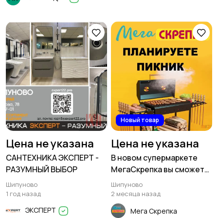
Новый товар
Цена не указана
Цена не указана
САНТЕХНИКА ЭКСПЕРТ -
В новом супермаркете
РАЗУМНЫЙ ВЫБОР
МегаСкрепка вы сможете
приобрести всё для
Шипуново
Шипуново
пикника на природе 🏡
1 год назад
2 месяца назад
ЭКСПЕРТ
Мега Скрепка