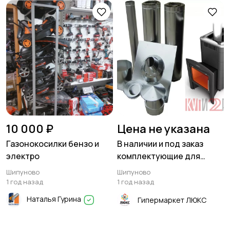
10 000 ₽
Цена не указана
Газонокосилки бензо и
В наличии и под заказ
электро
комплектующие для
дымоходов.
Шипуново
Шипуново
1 год назад
1 год назад
Наталья Гурина
Гипермаркет ЛЮКС