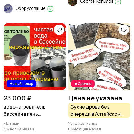
Сергей Копылов
Оборудование
Новый товар
🔥Срочно
23 000 ₽
Цена не указана
водонагреватель
Сухие дрова без
бассейна печь
очереди в Алтайском
нержавейный
крае. Есть доставка.
Мытищи
Усть-Калманка
толстостенный змеевик
4 месяца назад
6 месяцев назад