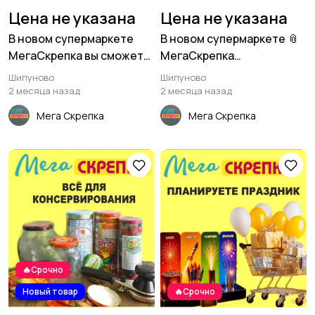
Цена не указана
Цена не указана
В новом супермаркете
В новом супермаркете 📎
МегаСкрепка вы сможете
МегаСкрепка
приобрести всё для
расширенный
Шипуново
Шипуново
пикника на природе 🏡
ассортимент товаров для
2 месяца назад
2 месяца назад
ремонта.
Мега Скрепка
Мега Скрепка
🔥Срочно
Новый товар
🔥Срочно