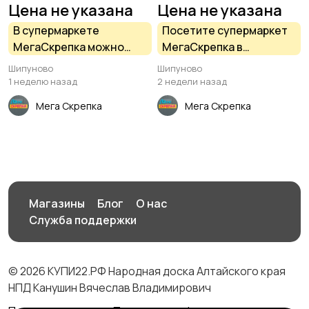
Цена не указана
Цена не указана
В супермаркете
Посетите супермаркет
МегаСкрепка можно
МегаСкрепка в
приобрести всё для
Шипуново, если начали
Шипуново
Шипуново
консервирования
подготовку к
1 неделю назад
2 недели назад
заготовок на зиму
Празднику!
Мега Скрепка
Мега Скрепка
Магазины
Блог
О нас
Служба поддержки
© 2026 КУПИ22.РФ Народная доска Алтайского края
НПД Канушин Вячеслав Владимирович