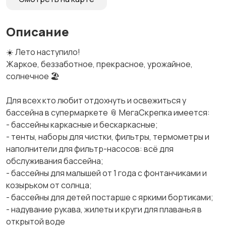
Описание
☀️ Лето наступило!
Жаркое, беззаботное, прекрасное, урожайное,
солнечное 🏖️
Для всех кто любит отдохнуть и освежиться у
бассейна в супермаркете 📎 МегаСкрепка имеется:
- бассейны каркасные и бескаркасные;
- тенты, наборы для чистки, фильтры, термометры и
наполнители для фильтр-насосов: всё для
обслуживания бассейна;
- бассейны для малышей от 1 года с фонтанчиками и
козырьком от солнца;
- бассейны для детей постарше с яркими бортиками;
- надувание рукава, жилеты и круги для плаванья в
открытой воде