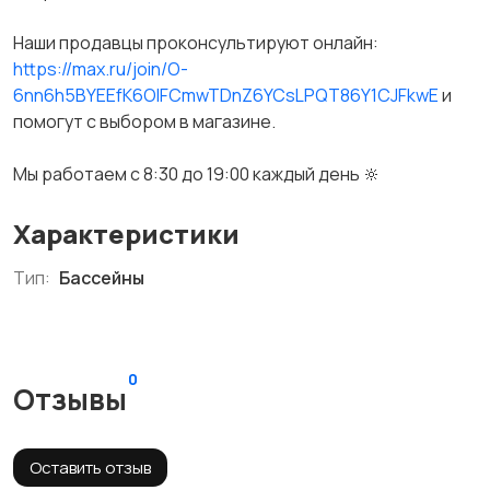
Наши продавцы проконсультируют онлайн:
https://max.ru/join/O-
6nn6h5BYEEfK6OlFCmwTDnZ6YCsLPQT86Y1CJFkwE
и
помогут с выбором в магазине.
Мы работаем с 8:30 до 19:00 каждый день 🔆
Характеристики
Тип:
Бассейны
0
Отзывы
Оставить отзыв