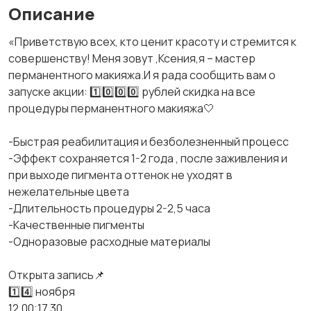
Описание
«Приветствую всех, кто ценит красоту и стремится к
совершенству! Меня зовут ,Ксения,я – мастер
перманентного макияжа.И я рада сообщить вам о
запуске акции: 1️⃣0️⃣0️⃣0️⃣ рублей скидка на все
процедуры перманентного макияжа🤍
-Быстрая реабилитация и безболезненный процесс
-Эффект сохраняется 1-2 года , после заживления и
при выходе пигмента оттенок не уходят в
нежелательные цвета
-Длительность процедуры 2-2,5 часа
-Качественные пигменты
-Одноразовые расходные материалы
Открыта запись📌
1️⃣4️⃣ ноября
12.00;17.30