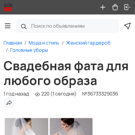
Главная
Мода и стиль
Женский гардероб
Головные уборы
Свадебная фата для
любого образа
1 год назад
220 (1 сегодня)
№36733329036