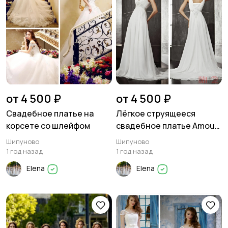
от 4 500 ₽
от 4 500 ₽
Свадебное платье на
Лёгкое струящееся
корсете со шлейфом
свадебное платье Amour
Bridal
Шипуново
Шипуново
1 год назад
1 год назад
Elena
Elena