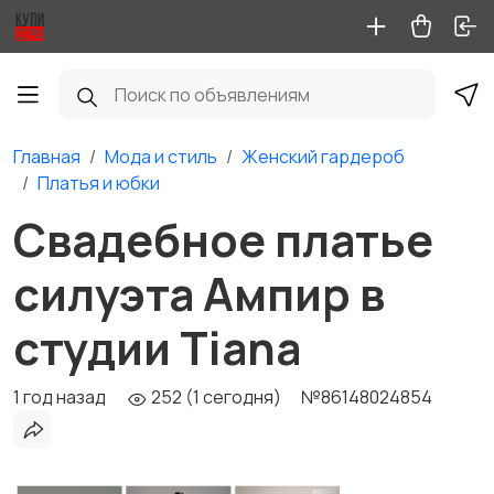
Главная
Мода и стиль
Женский гардероб
Платья и юбки
Свадебное платье
силуэта Ампир в
студии Tiana
1 год назад
252 (1 сегодня)
№86148024854