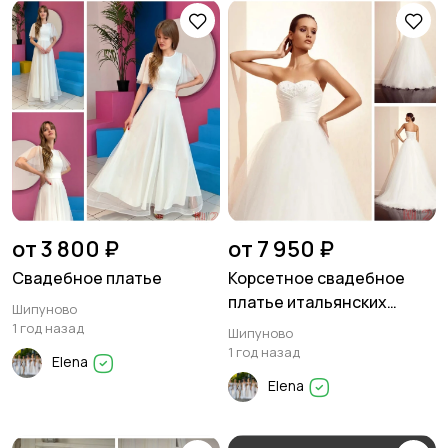
от 3 800 ₽
от 7 950 ₽
Свадебное платье
Корсетное свадебное
платье итальянских
Шипуново
дизайнеров
1 год назад
Шипуново
1 год назад
Elena
Elena