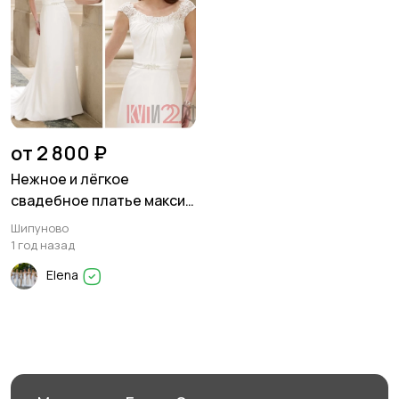
от 2 800 ₽
Нежное и лёгкое
свадебное платье макси с
нежным шлейфом
Шипуново
1 год назад
Elena