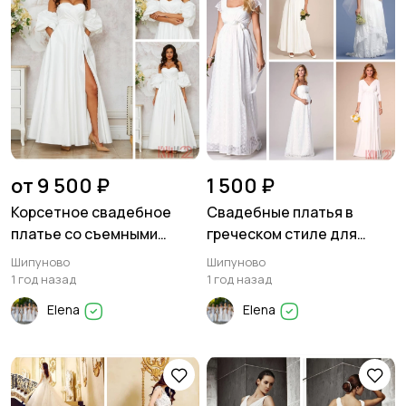
от 9 500 ₽
1 500 ₽
Корсетное свадебное
Свадебные платья в
платье со съемными
греческом стиле для
рукавами
невест в прекрасном
Шипуново
Шипуново
положении
1 год назад
1 год назад
Elena
Elena