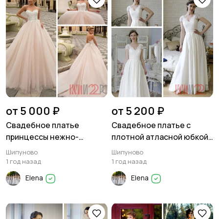
от 5 000 ₽
от 5 200 ₽
Свадебное платье
Свадебное платье с
принцессы нежно-
плотной атласной юбкой
розового цвета со
и нежным кружевным
Шипуново
Шипуново
шлейфом
лифом.
1 год назад
1 год назад
Elena
Elena