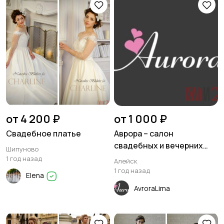
от 4 200 ₽
от 1 000 ₽
Свадебное платье
Аврора – салон
свадебных и вечерних
Шипуново
платьев.
1 год назад
Алейск
1 год назад
Elena
AvroraLima