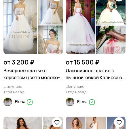
от 3 200 ₽
от 15 500 ₽
Вечернее платье с
Лаконичное платье с
корсетом цвета молоко-
пышной юбкой Калисса от
пыльная роза
известного российского
Шипуново
Шипуново
диз
1 год назад
1 год назад
Elena
Elena