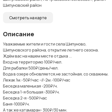
Шипуновский район
Смотреть на карте
Описание
Уважаемые жители и гости села Шипуново,
Шипуновского района, открытие летнего сезона.
Ждём вас на нашем месте отдыха ...
Вход на территорию 100₽/чел.
Для рыбалки 500₽/день/чел.
Вода в озере обновляется,не застойная, со скважины.
Лежак 1м.-50₽/час -//-2м.-100₽/час
Беседка маленькая -200₽/ч.
Беседка 1-я большая -300₽/ч.
Беседка 2-я -500₽/час
Баня-1000₽/ч.
А так же катамаран- 300₽/30 мин.