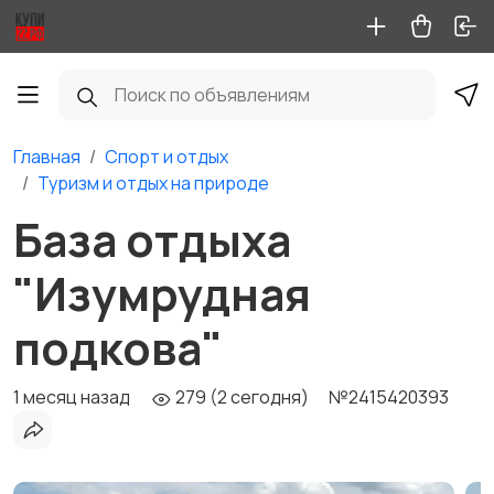
Главная
Спорт и отдых
Туризм и отдых на природе
База отдыха
"Изумрудная
подкова"
1 месяц назад
279 (2 сегодня)
№2415420393