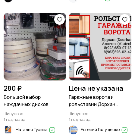
280 ₽
Цена не указана
Большой выбор
Гаражные ворота и
наждачных дисков
рольставни Дорхан
(Doorhan), Алютех
Шипуново
Шипуново
(Alutech)
1 год назад
1 год назад
Наталья Гурина
Евгений Галущенко