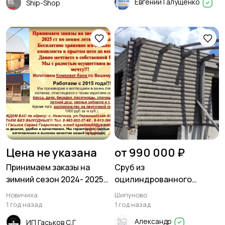
Евгений Галущенко
Ship-Shop
Цена не указана
от 990 000 ₽
Принимаем заказы на
Сруб из
зимний сезон 2024- 2025
оцилиндрованного
гг по ценам лета 2024
бревна с разборным
Новичиха
Шипуново
года
фундаментом из плит
1 год назад
1 год назад
Александр
ИП Гаськов С.Г