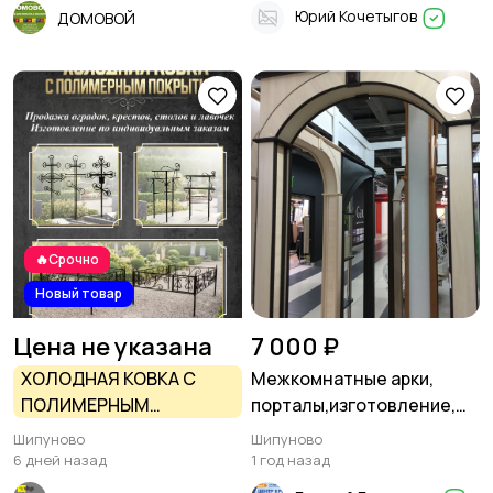
Юрий Кочетыгов
ДОМОВОЙ
🔥Срочно
Новый товар
Цена не указана
7 000 ₽
ХОЛОДНАЯ КОВКА С
Межкомнатные арки,
ПОЛИМЕРНЫМ
порталы,изготовление,
ПОКРЫТИЕМ В
монтаж
Шипуново
Шипуново
ШИПУНОВО
6 дней назад
1 год назад