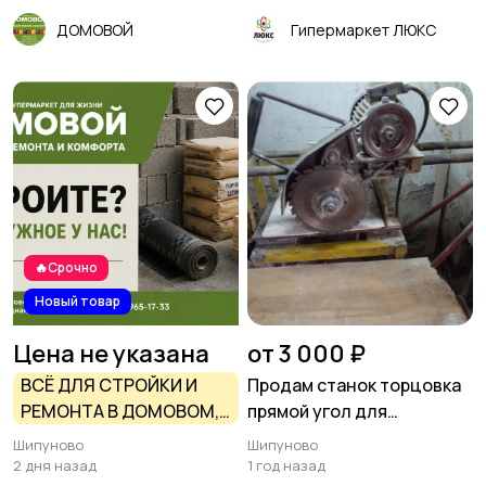
ДОМОВОЙ
Гипермаркет ЛЮКС
🔥Срочно
Новый товар
Цена не указана
от 3 000 ₽
ВСЁ ДЛЯ СТРОЙКИ И
Продам станок торцовка
РЕМОНТА В ДОМОВОМ,
прямой угол для
ШИПУНОВО
пчеловода
Шипуново
Шипуново
2 дня назад
1 год назад