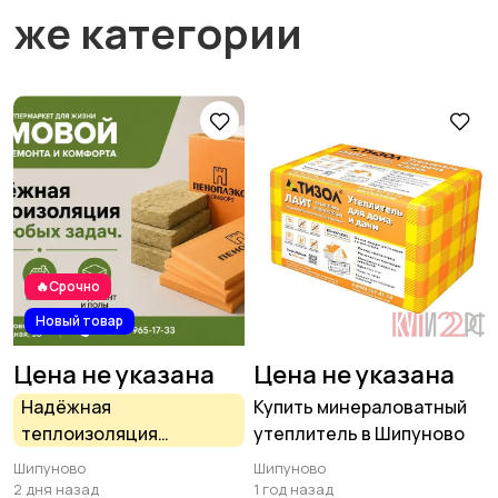
же категории
🔥Срочно
Новый товар
Цена не указана
Цена не указана
Надёжная
Купить минераловатный
теплоизоляция
утеплитель в Шипуново
супермаркете Домовой,
Шипуново
Шипуново
Шипуново
2 дня назад
1 год назад