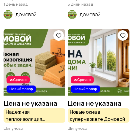
супермаркете Домовой
1 день назад
5 дней назад
ДОМОВОЙ
ДОМОВОЙ
🔥Срочно
🔥Срочно
Новый товар
Новый товар
Цена не указана
Цена не указана
Надёжная
Новые окна в
теплоизоляция
супермаркете Домовой
супермаркете Домовой,
Шипуново
Шипуново