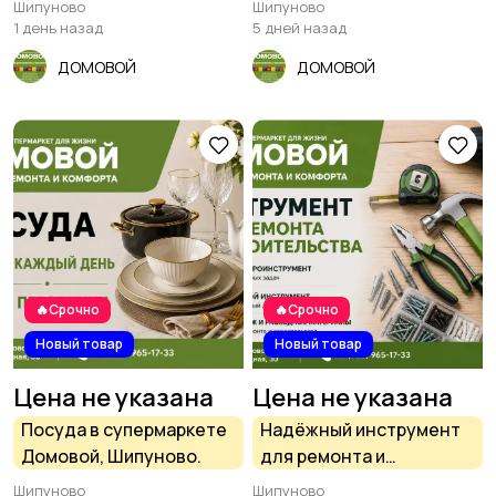
Шипуново
Шипуново
Домовой
1 день назад
5 дней назад
ДОМОВОЙ
ДОМОВОЙ
🔥Срочно
🔥Срочно
Новый товар
Новый товар
Цена не указана
Цена не указана
Посуда в супермаркете
Надёжный инструмент
Домовой, Шипуново.
для ремонта и
строительства в
Шипуново
Шипуново