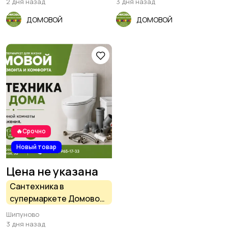
Шипуново
2 дня назад
3 дня назад
ДОМОВОЙ
ДОМОВОЙ
🔥Срочно
Новый товар
Цена не указана
Сантехника в
супермаркете Домовой,
Шипуново
Шипуново
3 дня назад