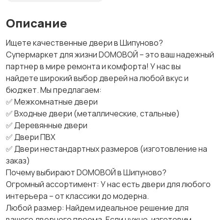
Описание
Ищете качественные двери в Шипуново?
Супермаркет для жизни DOMOBOЙ – это ваш надежный
партнер в мире ремонта и комфорта! У нас вы
найдете широкий выбор дверей на любой вкус и
бюджет. Мы предлагаем:
✅ Межкомнатные двери
✅ Входные двери (металлические, стальные)
✅ Деревянные двери
✅ Двери ПВХ
✅ Двери нестандартных размеров (изготовление на
заказ)
Почему выбирают DOMOBOЙ в Шипуново?
Огромный ассортимент: У нас есть двери для любого
интерьера – от классики до модерна.
Любой размер: Найдем идеальное решение для
вашего дверного проема. Если нужно, изготовим