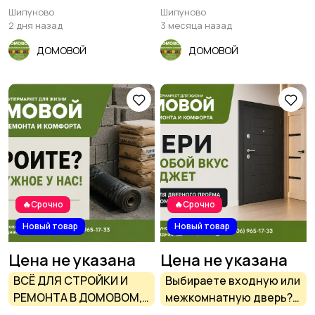
супермаркете Домовой
категории В и
Шипуново
Шипуново
Шипуново
менеджера торгового
2 дня назад
3 месяца назад
зала в Шипуново
ДОМОВОЙ
ДОМОВОЙ
🔥Срочно
🔥Срочно
Новый товар
Новый товар
Цена не указана
Цена не указана
ВСЁ ДЛЯ СТРОЙКИ И
Выбираете входную или
РЕМОНТА В ДОМОВОМ,
межкомнатную дверь?
ШИПУНОВО
Двери в супермаркете